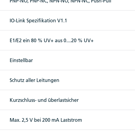
PNP-NO, PNP-NC, NPN-NO, NPN-NC, Push-Pull
IO-Link Spezifikation V1.1
E1/E2 ein 80 % UV+ aus 0....20 % UV+
Einstellbar
Schutz aller Leitungen
Kurzschluss- und überlastsicher
Max. 2,5 V bei 200 mA Laststrom