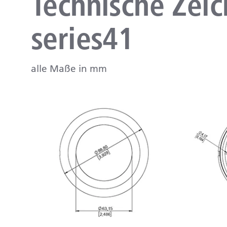
Technische Ze
series41
alle Maße in mm